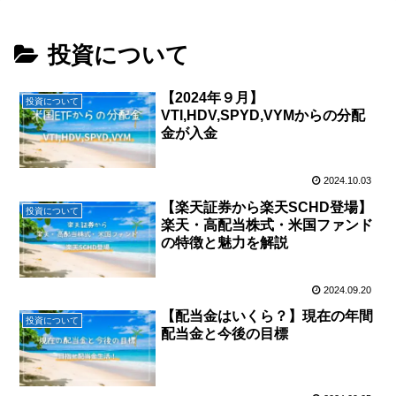
投資について
【2024年９月】
投資について
VTI,HDV,SPYD,VYMからの分配
金が入金
2024.10.03
【楽天証券から楽天SCHD登場】
投資について
楽天・高配当株式・米国ファンド
の特徴と魅力を解説
2024.09.20
【配当金はいくら？】現在の年間
投資について
配当金と今後の目標