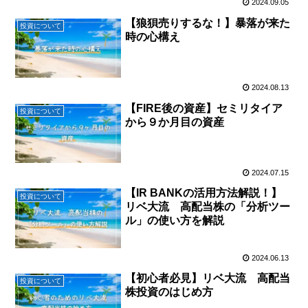
2024.09.05
【狼狽売りするな！】暴落が来た
投資について
時の心構え
2024.08.13
【FIRE後の資産】セミリタイア
投資について
から９か月目の資産
2024.07.15
【IR BANKの活用方法解説！】
投資について
リベ大流 高配当株の「分析ツー
ル」の使い方を解説
2024.06.13
【初心者必見】リベ大流 高配当
投資について
株投資のはじめ方