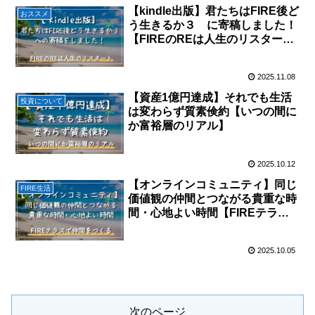
【kindle出版】君たちはFIRE後ど
おススメ
う生きるか３ に寄稿しました！
【FIREのREは人生のリスター
ト！】
2025.11.08
【資産1億円達成】それでも生活
投資について
は変わらず質素倹約【いつの間に
か富裕層のリアル】
2025.10.12
【オンラインコミュニティ】同じ
FIRE生活
価値観の仲間とつながる貴重な時
間・心地よい時間【FIREテラス
で仲間をつくる】
2025.10.05
次のページ