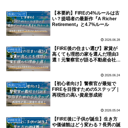
【本要約】FIREの4%ルールは古
投資について
い？提唱者の最新作『A Richer
Retirement』と4.7%ルール
2026.06.28
【FIRE後の住まい選び】家賃が
FIRE生活
高くても理想の家を選んだ理由3
選！元警察官が語る不動産会社と
のリアルな交渉術
2026.06.24
【初心者向け】警察官が最短で
投資について
FIREを目指すための5ステップ｜
再現性の高い資産形成術
2026.05.04
【FIRE後に子供が誕生】生き方
FIRE生活
や価値観はどう変わる？長男の誕