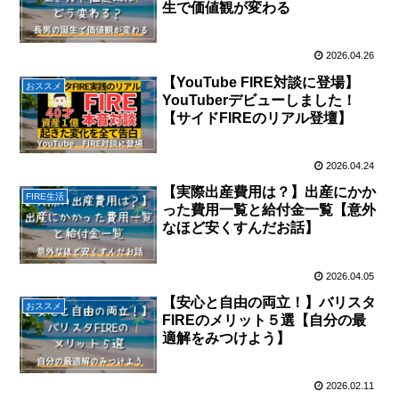
生で価値観が変わる
2026.04.26
【YouTube FIRE対談に登場】
おススメ
YouTuberデビューしました！
【サイドFIREのリアル登壇】
2026.04.24
【実際出産費用は？】出産にかか
FIRE生活
った費用一覧と給付金一覧【意外
なほど安くすんだお話】
2026.04.05
【安心と自由の両立！】バリスタ
おススメ
FIREのメリット５選【自分の最
適解をみつけよう】
2026.02.11