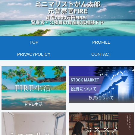
TOP
PROFILE
PRIVACYPOLICY
CONTACT
投資について
FIRE生活