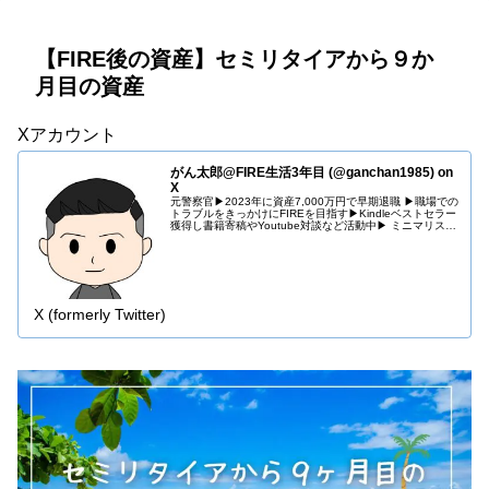
【FIRE後の資産】セミリタイアから９か
月目の資産
Xアカウント
がん太郎@FIRE生活3年目 (@ganchan1985) on
X
元警察官▶︎2023年に資産7,000万円で早期退職 ▶︎職場での
トラブルをきっかけにFIREを目指す▶︎Kindleベストセラー
獲得し書籍寄稿やYoutube対談など活動中▶︎ ミニマリスト
×投資×副業 ▶︎Amazonアソシエイト参加 …
X (formerly Twitter)