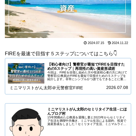
2024.07.15
2024.11.22
FIREを最速で目指す５ステップについてはこちら👇️
【初心者向け】警察官が最短でFIREを目指すた
めの5ステップ｜再現性の高い資産形成術
今回は、FIREを目指し始めた方や投資初心者の方に向けて
警察官(公務員)がFIREを最短で目指すための５ステップを
紹介します。非常にシンプルかつ誰でもできることに重点
を置いたプランを提案していますので、ぜひチャレンジし
ていただきたいと思いま…
2026.07.08
ミニマリストがん太郎＠元警察官FIRE
ミニマリストがん太郎のセミリタイア生活 - にほ
んブログ村
15年間務めた公務員を退職し妻と2023年からセミリタイ
ア生活を満喫中共働き、ミニマル生活による節約、投資で
資産形成をしました！セミリタイア生活、ミニマルライ
フ、投資について発信していますので見ていただけると嬉
しいです。