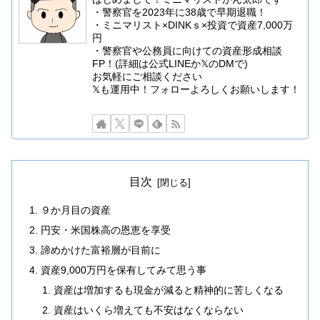
・警察官を2023年に38歳で早期退職！
・ミニマリスト×DINKｓ×投資で資産7,000万
円
・警察官や公務員に向けての資産形成相談
FP！(詳細は公式LINEか𝕏のDMで)
お気軽にご相談ください
𝕏も運用中！フォローよろしくお願いします！
目次
９か月目の資産
円安・米国株高の恩恵を享受
諦めかけた富裕層が目前に
資産9,000万円を保有してみて思う事
資産は増加するも現金が減ると精神的に苦しくなる
資産はいくら増えても不安はなくならない