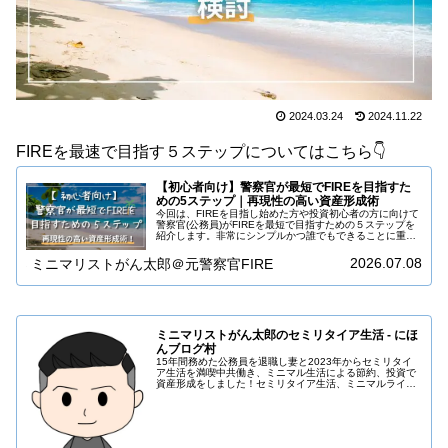
2024.03.24
2024.11.22
FIREを最速で目指す５ステップについてはこちら👇️
【初心者向け】警察官が最短でFIREを目指すた
めの5ステップ｜再現性の高い資産形成術
今回は、FIREを目指し始めた方や投資初心者の方に向けて
警察官(公務員)がFIREを最短で目指すための５ステップを
紹介します。非常にシンプルかつ誰でもできることに重点
を置いたプランを提案していますので、ぜひチャレンジし
ていただきたいと思いま…
2026.07.08
ミニマリストがん太郎＠元警察官FIRE
ミニマリストがん太郎のセミリタイア生活 - にほ
んブログ村
15年間務めた公務員を退職し妻と2023年からセミリタイ
ア生活を満喫中共働き、ミニマル生活による節約、投資で
資産形成をしました！セミリタイア生活、ミニマルライ
フ、投資について発信していますので見ていただけると嬉
しいです。