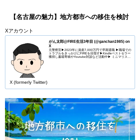
【名古屋の魅力】地方都市への移住を検討
Xアカウント
がん太郎@FIRE生活3年目 (@ganchan1985) on
X
元警察官▶︎2023年に資産7,000万円で早期退職 ▶︎職場での
トラブルをきっかけにFIREを目指す▶︎Kindleベストセラー
獲得し書籍寄稿やYoutube対談など活動中▶︎ ミニマリスト
×投資×副業 ▶︎Amazonアソシエイト参加 …
X (formerly Twitter)