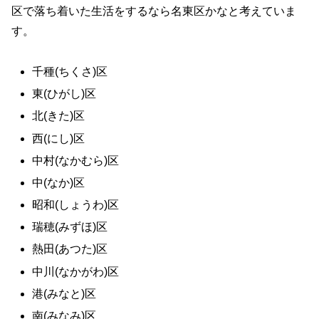
区で落ち着いた生活をするなら名東区かなと考えていま
す。
千種(ちくさ)区
東(ひがし)区
北(きた)区
西(にし)区
中村(なかむら)区
中(なか)区
昭和(しょうわ)区
瑞穂(みずほ)区
熱田(あつた)区
中川(なかがわ)区
港(みなと)区
南(みなみ)区