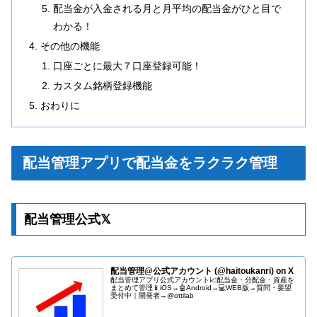
配当金が入金される月と月平均の配当金がひと目で
わかる！
その他の機能
口座ごとに最大７口座登録可能！
カスタム銘柄登録機能
おわりに
配当管理アプリで配当金をラクラク管理
配当管理公式𝕏
配当管理@公式アカウント (@haitoukanri) on X
配当管理アプリ公式アカウント📈配当金・分配金・資産を
まとめて管理📱iOS→🤖Android→💻WEB版→質問・要望
受付中｜開発者→@ottilab