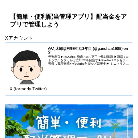
【簡単・便利配当管理アプリ】配当金をア
プリで管理しよう
Xアカウント
がん太郎@FIRE生活3年目 (@ganchan1985) on
X
元警察官▶︎2023年に資産7,000万円で早期退職 ▶︎職場での
トラブルをきっかけにFIREを目指す▶︎Kindleベストセラー
獲得し書籍寄稿やYoutube対談など活動中▶︎ ミニマリスト
×投資×副業 ▶︎Amazonアソシエイト参加 …
X (formerly Twitter)