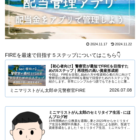
2024.11.17
2024.11.22
FIREを最速で目指す５ステップについてはこちら👇️
【初心者向け】警察官が最短でFIREを目指すた
めの5ステップ｜再現性の高い資産形成術
今回は、FIREを目指し始めた方や投資初心者の方に向けて
警察官(公務員)がFIREを最短で目指すための５ステップを
紹介します。非常にシンプルかつ誰でもできることに重点
を置いたプランを提案していますので、ぜひチャレンジし
ていただきたいと思いま…
2026.07.08
ミニマリストがん太郎＠元警察官FIRE
ミニマリストがん太郎のセミリタイア生活 - にほ
んブログ村
15年間務めた公務員を退職し妻と2023年からセミリタイ
ア生活を満喫中共働き、ミニマル生活による節約、投資で
資産形成をしました！セミリタイア生活、ミニマルライ
フ、投資について発信していますので見ていただけると嬉
しいです。