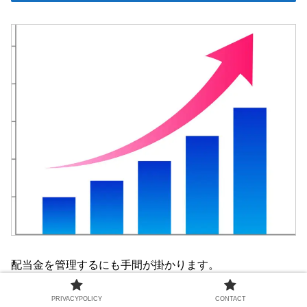
配当金を管理するにも手間が掛かります。
PRIVACYPOLICY
CONTACT
しかし、この管理の手間を可能な限り減らし自分の時間を