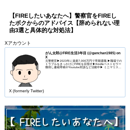
【FIREしたいあなたへ】警察官をFIREし
たボクからのアドバイス【辞められない理
由3選と具体的な対処法】
Xアカウント
がん太郎@FIRE生活3年目 (@ganchan1985) on
X
元警察官▶︎2023年に資産7,000万円で早期退職 ▶︎職場での
トラブルをきっかけにFIREを目指す▶︎Kindleベストセラー
獲得し書籍寄稿やYoutube対談など活動中▶︎ ミニマリスト
×投資×副業 ▶︎Amazonアソシエイト参加 …
X (formerly Twitter)