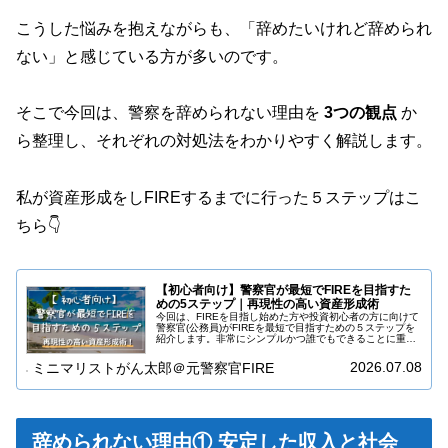
こうした悩みを抱えながらも、「辞めたいけれど辞められ
ない」と感じている方が多いのです。
そこで今回は、警察を辞められない理由を
3つの観点
か
ら整理し、それぞれの対処法をわかりやすく解説します。
私が資産形成をしFIREするまでに行った５ステップはこ
ちら👇️
【初心者向け】警察官が最短でFIREを目指すた
めの5ステップ｜再現性の高い資産形成術
今回は、FIREを目指し始めた方や投資初心者の方に向けて
警察官(公務員)がFIREを最短で目指すための５ステップを
紹介します。非常にシンプルかつ誰でもできることに重点
を置いたプランを提案していますので、ぜひチャレンジし
ていただきたいと思いま…
2026.07.08
ミニマリストがん太郎＠元警察官FIRE
辞められない理由① 安定した収入と社会