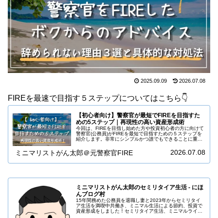
2025.09.09
2026.07.08
FIREを最速で目指す５ステップについてはこちら👇️
【初心者向け】警察官が最短でFIREを目指すた
めの5ステップ｜再現性の高い資産形成術
今回は、FIREを目指し始めた方や投資初心者の方に向けて
警察官(公務員)がFIREを最短で目指すための５ステップを
紹介します。非常にシンプルかつ誰でもできることに重点
を置いたプランを提案していますので、ぜひチャレンジし
ていただきたいと思いま…
2026.07.08
ミニマリストがん太郎＠元警察官FIRE
ミニマリストがん太郎のセミリタイア生活 - にほ
んブログ村
15年間務めた公務員を退職し妻と2023年からセミリタイ
ア生活を満喫中共働き、ミニマル生活による節約、投資で
資産形成をしました！セミリタイア生活、ミニマルライ
フ、投資について発信していますので見ていただけると嬉