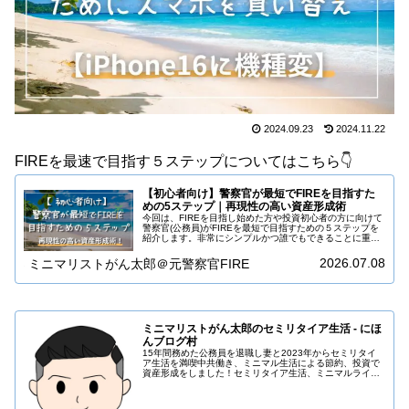
2024.09.23
2024.11.22
FIREを最速で目指す５ステップについてはこちら👇️
【初心者向け】警察官が最短でFIREを目指すた
めの5ステップ｜再現性の高い資産形成術
今回は、FIREを目指し始めた方や投資初心者の方に向けて
警察官(公務員)がFIREを最短で目指すための５ステップを
紹介します。非常にシンプルかつ誰でもできることに重点
を置いたプランを提案していますので、ぜひチャレンジし
ていただきたいと思いま…
2026.07.08
ミニマリストがん太郎＠元警察官FIRE
ミニマリストがん太郎のセミリタイア生活 - にほ
んブログ村
15年間務めた公務員を退職し妻と2023年からセミリタイ
ア生活を満喫中共働き、ミニマル生活による節約、投資で
資産形成をしました！セミリタイア生活、ミニマルライ
フ、投資について発信していますので見ていただけると嬉
しいです。