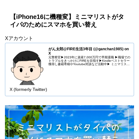
【iPhone16に機種変】ミニマリストがタ
イパのためにスマホを買い替え
Xアカウント
がん太郎@FIRE生活3年目 (@ganchan1985) on
X
元警察官▶︎2023年に資産7,000万円で早期退職 ▶︎職場での
トラブルをきっかけにFIREを目指す▶︎Kindleベストセラー
獲得し書籍寄稿やYoutube対談など活動中▶︎ ミニマリスト
×投資×副業 ▶︎Amazonアソシエイト参加 …
X (formerly Twitter)